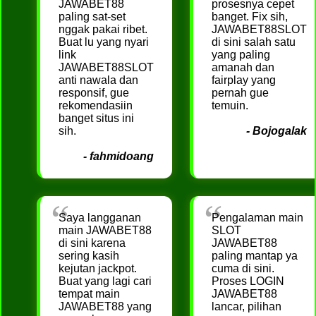
JAWABET88
prosesnya cepet
paling sat-set
banget. Fix sih,
nggak pakai ribet.
JAWABET88SLOT
Buat lu yang nyari
di sini salah satu
link
yang paling
JAWABET88SLOT
amanah dan
anti nawala dan
fairplay yang
responsif, gue
pernah gue
rekomendasiin
temuin.
banget situs ini
sih.
- Bojogalak
- fahmidoang
Saya langganan
Pengalaman main
main JAWABET88
SLOT
di sini karena
JAWABET88
sering kasih
paling mantap ya
kejutan jackpot.
cuma di sini.
Buat yang lagi cari
Proses LOGIN
tempat main
JAWABET88
JAWABET88 yang
lancar, pilihan