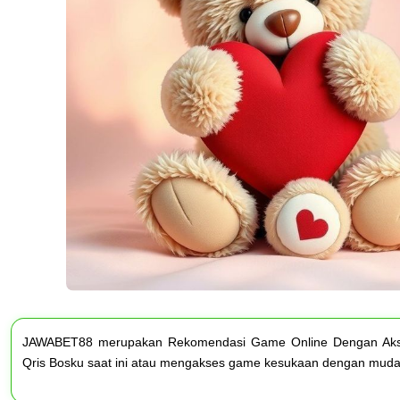
JAWABET88 merupakan Rekomendasi Game Online Dengan Akse
Qris Bosku saat ini atau mengakses game kesukaan dengan mud